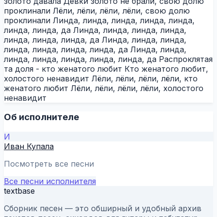
золото давала Девки золото не брали, свою долю
проклинали Лёли, лёли, лёли, лёли, свою долю
проклинали Линда, линда, линда, линда, линда,
линда, линда, да Линда, линда, линда, линда,
линда, линда, линда, да Линда, линда, линда,
линда, линда, линда, линда, да Линда, линда,
линда, линда, линда, линда, линда, да Распроклятая
та доля - кто женатого любит Кто женатого любит,
холостого ненавидит Лёли, лёли, лёли, лёли, кто
женатого любит Лёли, лёли, лёли, лёли, холостого
ненавидит
Об исполнителе
И
Иван Купала
Посмотреть все песни
Все песни исполнителя
textbase
Сборник песен — это обширный и удобный архив