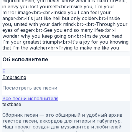
night<br>Pain, you never know what it is like<br>Hate,
in envy you lost yourself<br>Inside you, I`m your
mirror image<br><br>Inside you I can feel your
anger<br>It`s just like hell but only colder<br>Inside
you, united with your dark mind<br><br>Through your
eyes of eager<br>See you end so many lifes<br>I
wonder why you keep going on<br>Inside your head
I`m your greatest triumph<br>It`s a joy for you knowing
that I`m the watcher<br>Trying to make me like you
Об исполнителе
E
Embracing
Посмотреть все песни
Все песни исполнителя
textbase
Сборник песен — это обширный и удобный архив
текстов песен, аккордов для гитары и табулатур.
Наш проект создан для музыкантов и любителей