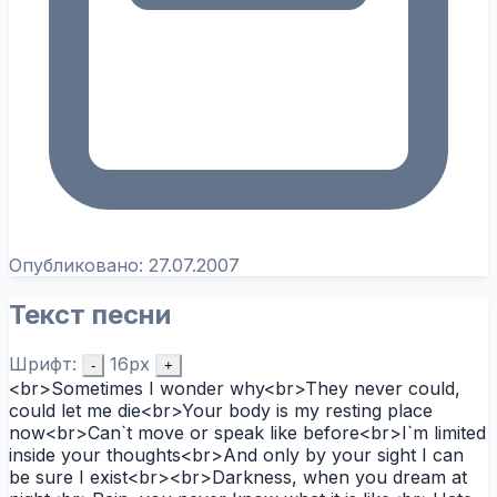
Опубликовано:
27.07.2007
Текст песни
Шрифт:
16px
-
+
<br>Sometimes I wonder why<br>They never could,
could let me die<br>Your body is my resting place
now<br>Can`t move or speak like before<br>I`m limited
inside your thoughts<br>And only by your sight I can
be sure I exist<br><br>Darkness, when you dream at