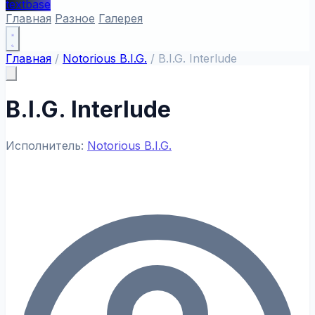
textbase
Главная
Разное
Галерея
Главная
/
Notorious B.I.G.
/
B.I.G. Interlude
B.I.G. Interlude
Исполнитель:
Notorious B.I.G.