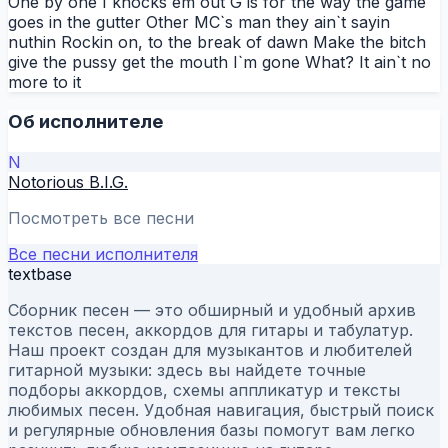
One by one I knocks em out G is for the way the game
goes in the gutter Other MC`s man they ain`t sayin
nuthin Rockin on, to the break of dawn Make the bitch
give the pussy get the mouth I`m gone What? It ain`t no
more to it
Об исполнителе
N
Notorious B.I.G.
Посмотреть все песни
Все песни исполнителя
textbase
Сборник песен — это обширный и удобный архив
текстов песен, аккордов для гитары и табулатур.
Наш проект создан для музыкантов и любителей
гитарной музыки: здесь вы найдете точные
подборы аккордов, схемы аппликатур и тексты
любимых песен. Удобная навигация, быстрый поиск
и регулярные обновления базы помогут вам легко