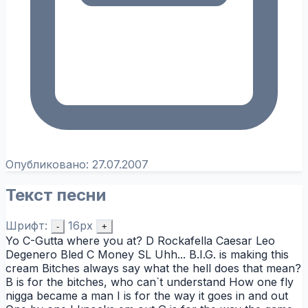
Опубликовано:
27.07.2007
Текст песни
Шрифт:
16px
-
+
Yo C-Gutta where you at? D Rockafella Caesar Leo
Degenero Bled C Money SL Uhh... B.I.G. is making this
cream Bitches always say what the hell does that mean?
B is for the bitches, who can`t understand How one fly
nigga became a man I is for the way it goes in and out