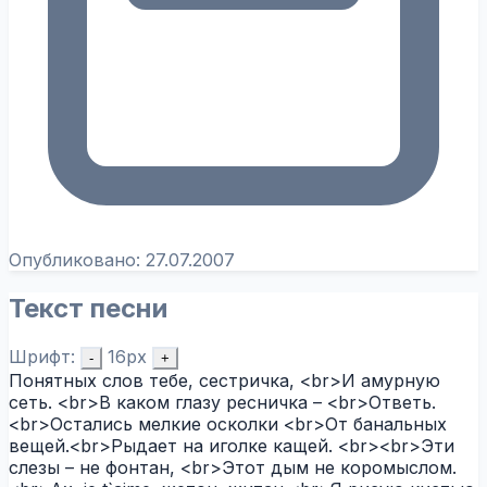
Опубликовано:
27.07.2007
Текст песни
Шрифт:
16px
-
+
Понятных слов тебе, сестричка, <br>И амурную
сеть. <br>В каком глазу ресничка – <br>Ответь.
<br>Остались мелкие осколки <br>От банальных
вещей.<br>Рыдает на иголке кащей. <br><br>Эти
слезы – не фонтан, <br>Этот дым не коромыслом.