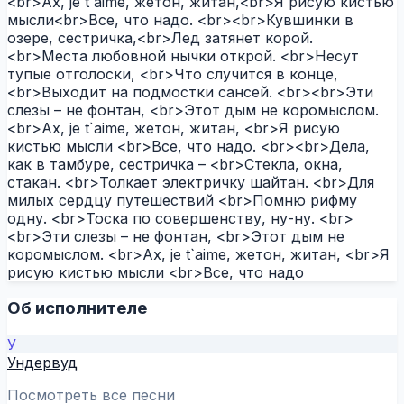
<br>Ах, je t`aime, жетон, житан,<br>Я рисую кистью
мысли<br>Все, что надо. <br><br>Кувшинки в
озере, сестричка,<br>Лед затянет корой.
<br>Места любовной нычки открой. <br>Несут
тупые отголоски, <br>Что случится в конце,
<br>Выходит на подмостки сансей. <br><br>Эти
слезы – не фонтан, <br>Этот дым не коромыслом.
<br>Ах, je t`aime, жетон, житан, <br>Я рисую
кистью мысли <br>Все, что надо. <br><br>Дела,
как в тамбуре, сестричка – <br>Стекла, окна,
стакан. <br>Толкает электричку шайтан. <br>Для
милых сердцу путешествий <br>Помню рифму
одну. <br>Тоска по совершенству, ну-ну. <br>
<br>Эти слезы – не фонтан, <br>Этот дым не
коромыслом. <br>Ах, je t`aime, жетон, житан, <br>Я
рисую кистью мысли <br>Все, что надо
Об исполнителе
У
Ундервуд
Посмотреть все песни