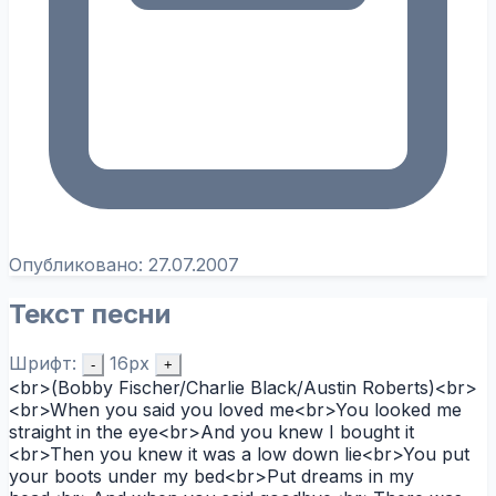
Опубликовано:
27.07.2007
Текст песни
Шрифт:
16px
-
+
<br>(Bobby Fischer/Charlie Black/Austin Roberts)<br>
<br>When you said you loved me<br>You looked me
straight in the eye<br>And you knew I bought it
<br>Then you knew it was a low down lie<br>You put
your boots under my bed<br>Put dreams in my