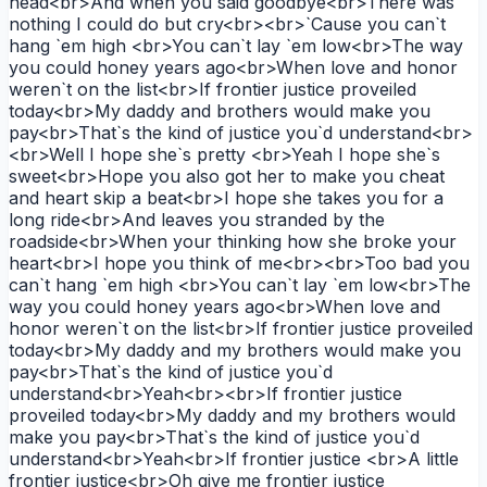
head<br>And when you said goodbye<br>There was
nothing I could do but cry<br><br>`Cause you can`t
hang `em high <br>You can`t lay `em low<br>The way
you could honey years ago<br>When love and honor
weren`t on the list<br>If frontier justice proveiled
today<br>My daddy and brothers would make you
pay<br>That`s the kind of justice you`d understand<br>
<br>Well I hope she`s pretty <br>Yeah I hope she`s
sweet<br>Hope you also got her to make you cheat
and heart skip a beat<br>I hope she takes you for a
long ride<br>And leaves you stranded by the
roadside<br>When your thinking how she broke your
heart<br>I hope you think of me<br><br>Too bad you
can`t hang `em high <br>You can`t lay `em low<br>The
way you could honey years ago<br>When love and
honor weren`t on the list<br>If frontier justice proveiled
today<br>My daddy and my brothers would make you
pay<br>That`s the kind of justice you`d
understand<br>Yeah<br><br>If frontier justice
proveiled today<br>My daddy and my brothers would
make you pay<br>That`s the kind of justice you`d
understand<br>Yeah<br>If frontier justice <br>A little
frontier justice<br>Oh give me frontier justice