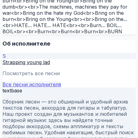
burn<br>Bring on the Young<br>Bring on the
dumb<br><br>The machines, machines they pay for
war<br>Bring on the hate my God<br>Bring on the
burn<br>Bring on the Young<br><br>Bring on the...
<br>HATE... HATE... HATE<br><br>Burn... BOIL...
BOIL<br><br>Burn<br>Burn<br>Burn<br>BURN
Об исполнителе
S
Strapping young lad
Посмотреть все песни
Все песни исполнителя
textbase
Сборник песен — это обширный и удобный архив
текстов песен, аккордов для гитары и табулатур.
Наш проект создан для музыкантов и любителей
гитарной музыки: здесь вы найдете точные
подборы аккордов, схемы аппликатур и тексты
любимых песен. Удобная навигация, быстрый поиск