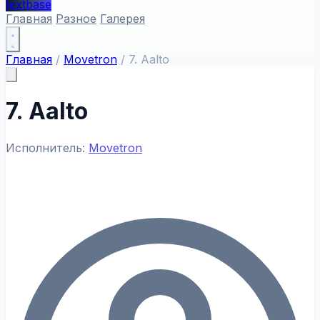
textbase
Главная
Разное
Галерея
Главная
/
Movetron
/
7. Aalto
7. Aalto
Исполнитель:
Movetron