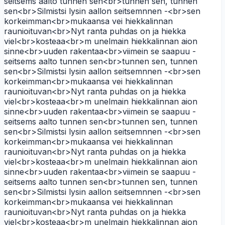
seitsems aalto tunnen sen<br>tunnen sen, tunnen
sen<br>Silmistsi lysin aallon seitsemnnen -<br>sen
korkeimman<br>mukaansa vei hiekkalinnan
raunioituvan<br>Nyt ranta puhdas on ja hiekka
viel<br>kosteaa<br>m unelmain hiekkalinnan aion
sinne<br>uuden rakentaa<br>viimein se saapuu -
seitsems aalto tunnen sen<br>tunnen sen, tunnen
sen<br>Silmistsi lysin aallon seitsemnnen -<br>sen
korkeimman<br>mukaansa vei hiekkalinnan
raunioituvan<br>Nyt ranta puhdas on ja hiekka
viel<br>kosteaa<br>m unelmain hiekkalinnan aion
sinne<br>uuden rakentaa<br>viimein se saapuu -
seitsems aalto tunnen sen<br>tunnen sen, tunnen
sen<br>Silmistsi lysin aallon seitsemnnen -<br>sen
korkeimman<br>mukaansa vei hiekkalinnan
raunioituvan<br>Nyt ranta puhdas on ja hiekka
viel<br>kosteaa<br>m unelmain hiekkalinnan aion
sinne<br>uuden rakentaa<br>viimein se saapuu -
seitsems aalto tunnen sen<br>tunnen sen, tunnen
sen<br>Silmistsi lysin aallon seitsemnnen -<br>sen
korkeimman<br>mukaansa vei hiekkalinnan
raunioituvan<br>Nyt ranta puhdas on ja hiekka
viel<br>kosteaa<br>m unelmain hiekkalinnan aion