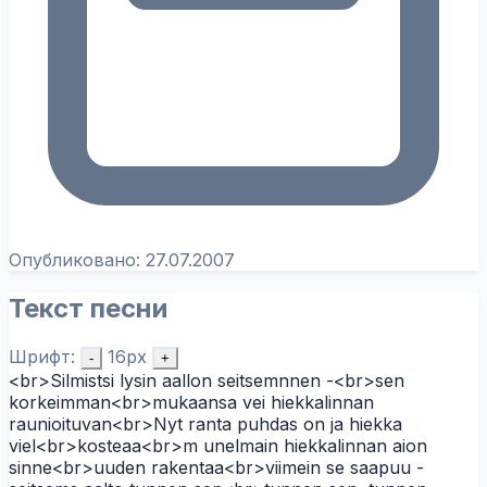
Опубликовано:
27.07.2007
Текст песни
Шрифт:
16px
-
+
<br>Silmistsi lysin aallon seitsemnnen -<br>sen
korkeimman<br>mukaansa vei hiekkalinnan
raunioituvan<br>Nyt ranta puhdas on ja hiekka
viel<br>kosteaa<br>m unelmain hiekkalinnan aion
sinne<br>uuden rakentaa<br>viimein se saapuu -