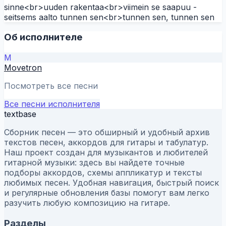
sinne<br>uuden rakentaa<br>viimein se saapuu -
seitsems aalto tunnen sen<br>tunnen sen, tunnen sen
Об исполнителе
M
Movetron
Посмотреть все песни
Все песни исполнителя
textbase
Сборник песен — это обширный и удобный архив
текстов песен, аккордов для гитары и табулатур.
Наш проект создан для музыкантов и любителей
гитарной музыки: здесь вы найдете точные
подборы аккордов, схемы аппликатур и тексты
любимых песен. Удобная навигация, быстрый поиск
и регулярные обновления базы помогут вам легко
разучить любую композицию на гитаре.
Разделы