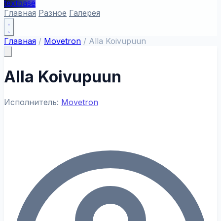
textbase
Главная
Разное
Галерея
Главная
/
Movetron
/
Alla Koivupuun
Alla Koivupuun
Исполнитель:
Movetron