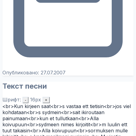
Опубликовано:
27.07.2007
Текст песни
Шрифт:
16px
-
+
<br>Kun kirjeen saat<br>s vastaa ett tietisin<br>jos viel
kohdataan<br>s sydmein<br>sait ikiroutaan
painumaan<br>kun et tullutkaan<br>Alla
koivupuun<br>sydmeen nimes kirjoitit<br>m luulin ett
tuut takaisin<br>Alla koivupuun<br>sormuksen mulle