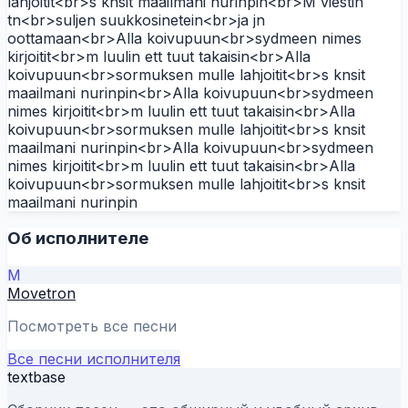
lahjoitit<br>s knsit maailmani nurinpin<br>M viestin
tn<br>suljen suukkosinetein<br>ja jn
oottamaan<br>Alla koivupuun<br>sydmeen nimes
kirjoitit<br>m luulin ett tuut takaisin<br>Alla
koivupuun<br>sormuksen mulle lahjoitit<br>s knsit
maailmani nurinpin<br>Alla koivupuun<br>sydmeen
nimes kirjoitit<br>m luulin ett tuut takaisin<br>Alla
koivupuun<br>sormuksen mulle lahjoitit<br>s knsit
maailmani nurinpin<br>Alla koivupuun<br>sydmeen
nimes kirjoitit<br>m luulin ett tuut takaisin<br>Alla
koivupuun<br>sormuksen mulle lahjoitit<br>s knsit
maailmani nurinpin
Об исполнителе
M
Movetron
Посмотреть все песни
Все песни исполнителя
textbase