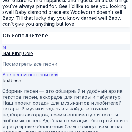
we`re sure to find happiness and I guess all those things
you`ve always pined for. Gee I`d like to see you looking
swell Baby diamond bracelets Woolworth doesn`t sell
Baby. Till that lucky day you know darned well Baby. I
can`t give you anything but love.
Об исполнителе
N
Nat King Cole
Посмотреть все песни
Все песни исполнителя
textbase
Сборник песен — это обширный и удобный архив
текстов песен, аккордов для гитары и табулатур.
Наш проект создан для музыкантов и любителей
гитарной музыки: здесь вы найдете точные
подборы аккордов, схемы аппликатур и тексты
любимых песен. Удобная навигация, быстрый поиск
и регулярные обновления базы помогут вам легко