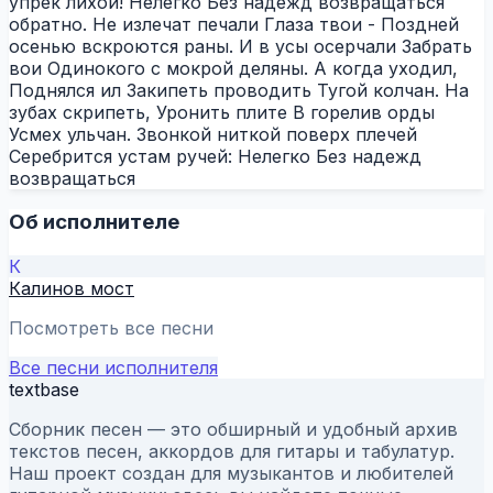
упрек лихой! Нелегко Без надежд возвращаться
обратно. Не излечат печали Глаза твои - Поздней
осенью вскроются раны. И в усы осерчали Забрать
вои Одинокого с мокрой деляны. А когда уходил,
Поднялся ил Закипеть проводить Тугой колчан. На
зубах скрипеть, Уронить плите В горелив орды
Усмех ульчан. Звонкой ниткой поверх плечей
Серебрится устам ручей: Нелегко Без надежд
возвращаться
Об исполнителе
К
Калинов мост
Посмотреть все песни
Все песни исполнителя
textbase
Сборник песен — это обширный и удобный архив
текстов песен, аккордов для гитары и табулатур.
Наш проект создан для музыкантов и любителей