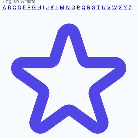
English Artists
A
B
C
D
E
F
G
H
I
J
K
L
M
N
O
P
Q
R
S
T
U
V
W
X
Y
Z