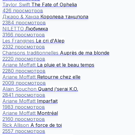
Taylor Swift
The Fate of Ophelia
426 просмотров
Джаро & Ханза
Королева танцпола
2384 просмотров
NILETTO
Любимка
3166 просмотров
Les Frangines
Le cri d'Alep
2332 просмотров
Chansons traditionnelles
Auprès de ma blonde
2220 просмотров
Ariane Moffatt
La pluie et le beau temps
2280 просмотров
Ariane Moffatt
Retourne chez elle
2009 просмотров
Alain Souchon
Quand j'serai K.O.
2841 просмотров
Ariane Moffatt
Imparfait
1983 просмотров
Ariane Moffatt
Montréal
2160 просмотров
Rick Allison
A force de toi
2557 просмотров