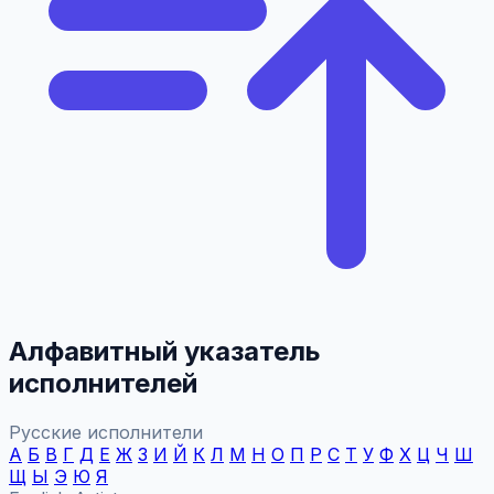
Алфавитный указатель
исполнителей
Русские исполнители
А
Б
В
Г
Д
Е
Ж
З
И
Й
К
Л
М
Н
О
П
Р
С
Т
У
Ф
Х
Ц
Ч
Ш
Щ
Ы
Э
Ю
Я