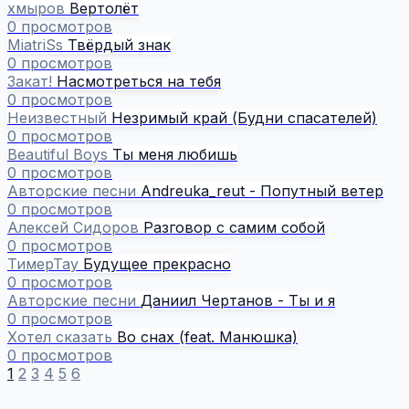
хмыров
Вертолёт
0 просмотров
MiatriSs
Твёрдый знак
0 просмотров
Закат!
Насмотреться на тебя
0 просмотров
Неизвестный
Незримый край (Будни спасателей)
0 просмотров
Beautiful Boys
Ты меня любишь
0 просмотров
Авторские песни
Andreuka_reut - Попутный ветер
0 просмотров
Алексей Сидоров
Разговор с самим собой
0 просмотров
ТимерТау
Будущее прекрасно
0 просмотров
Авторские песни
Даниил Чертанов - Ты и я
0 просмотров
Хотел сказать
Во снах (feat. Манюшка)
0 просмотров
1
2
3
4
5
6