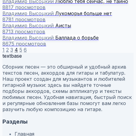
Владимир Высоцкий
Люблю тебя сейчас, не тайно
8817 просмотров
Владимир Высоцкий
Лукоморья больше нет
8781 просмотров
Владимир Высоцкий
Аисты
8713 просмотров
Владимир Высоцкий
Баллада о борьбе
8675 просмотров
1
2
3
4
5
6
textbase
Сборник песен — это обширный и удобный архив
текстов песен, аккордов для гитары и табулатур.
Наш проект создан для музыкантов и любителей
гитарной музыки: здесь вы найдете точные
подборы аккордов, схемы аппликатур и тексты
любимых песен. Удобная навигация, быстрый поиск
и регулярные обновления базы помогут вам легко
разучить любую композицию на гитаре.
Разделы
Главная