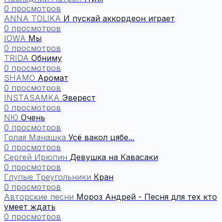
0 просмотров
ANNA TOLIKA
И пускай аккордеон играет
0 просмотров
IOWA
Мы
0 просмотров
TRIDA
Обниму
0 просмотров
SHAMO
Аромат
0 просмотров
INSTASAMKA
Эверест
0 просмотров
NЮ
Очень
0 просмотров
Голая Манашка
Усё вакол цябе...
0 просмотров
Сергей Ирюпин
Девушка на Кавасаки
0 просмотров
Глупые Треугольники
Кран
0 просмотров
Авторские песни
Мороз Андрей - Песня для тех кто
умеет ждать
0 просмотров