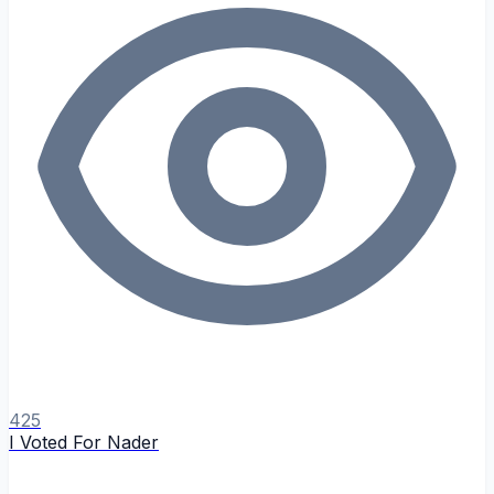
425
I Voted For Nader