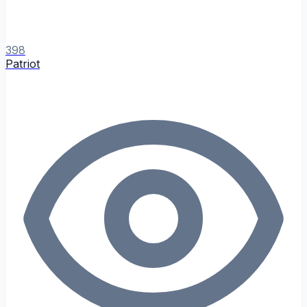
398
Patriot