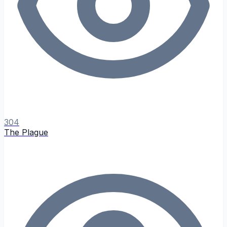
304
The Plague