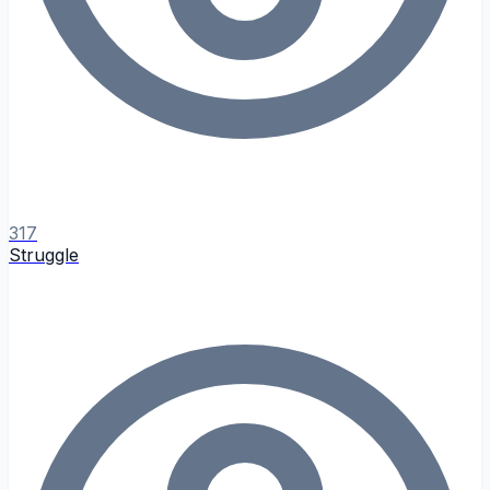
317
Struggle