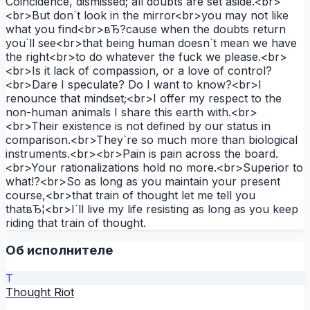
Coincidence, dismissed; all doubts are set aside.<br>
<br>But don`t look in the mirror<br>you may not like
what you find<br>вЂ?cause when the doubts return
you`ll see<br>that being human doesn`t mean we have
the right<br>to do whatever the fuck we please.<br>
<br>Is it lack of compassion, or a love of control?
<br>Dare I speculate? Do I want to know?<br>I
renounce that mindset;<br>I offer my respect to the
non-human animals I share this earth with.<br>
<br>Their existence is not defined by our status in
comparison.<br>They`re so much more than biological
instruments.<br><br>Pain is pain across the board.
<br>Your rationalizations hold no more.<br>Superior to
what!?<br>So as long as you maintain your present
course,<br>that train of thought let me tell you
thatвЂ¦<br>I`ll live my life resisting as long as you keep
riding that train of thought.
Об исполнителе
T
Thought Riot