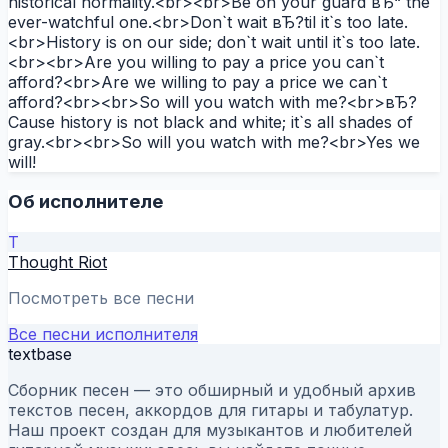
historical normality.<br><br>Be on your guard вЂ“ the
ever-watchful one.<br>Don`t wait вЂ?til it`s too late.
<br>History is on our side; don`t wait until it`s too late.
<br><br>Are you willing to pay a price you can`t
afford?<br>Are we willing to pay a price we can`t
afford?<br><br>So will you watch with me?<br>вЂ?
Cause history is not black and white; it`s all shades of
gray.<br><br>So will you watch with me?<br>Yes we
will!
Об исполнителе
T
Thought Riot
Посмотреть все песни
Все песни исполнителя
textbase
Сборник песен — это обширный и удобный архив
текстов песен, аккордов для гитары и табулатур.
Наш проект создан для музыкантов и любителей