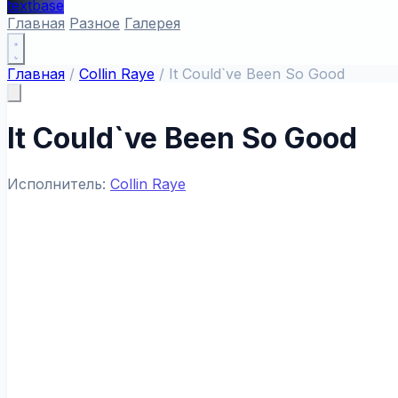
textbase
Главная
Разное
Галерея
Главная
/
Collin Raye
/
It Could`ve Been So Good
It Could`ve Been So Good
Исполнитель:
Collin Raye