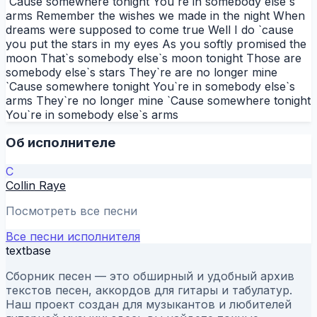
`Cause somewhere tonight You`re in somebody else`s
arms Remember the wishes we made in the night When
dreams were supposed to come true Well I do `cause
you put the stars in my eyes As you softly promised the
moon That`s somebody else`s moon tonight Those are
somebody else`s stars They`re are no longer mine
`Cause somewhere tonight You`re in somebody else`s
arms They`re no longer mine `Cause somewhere tonight
You`re in somebody else`s arms
Об исполнителе
C
Collin Raye
Посмотреть все песни
Все песни исполнителя
textbase
Сборник песен — это обширный и удобный архив
текстов песен, аккордов для гитары и табулатур.
Наш проект создан для музыкантов и любителей