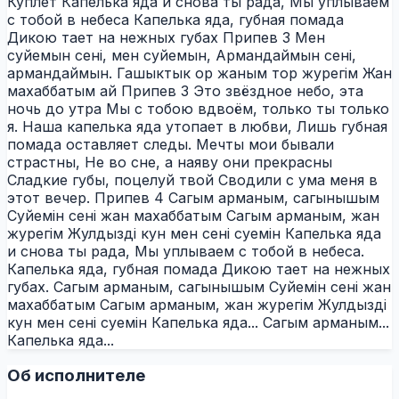
Куплет Капелька яда и снова ты рада, Мы уплываем
с тобой в небеса Капелька яда, губная помада
Дикою тает на нежных губах Припев 3 Мен
суйемын сенi, мен суйемын, Армандаймын сенi,
армандаймын. Гашыктык ор жаным тор журегiм Жан
махаббатым ай Припев 3 Это звёздное небо, эта
ночь до утра Мы с тобою вдвоём, только ты только
я. Наша капелька яда утопает в любви, Лишь губная
помада оставляет следы. Мечты мои бывали
страстны, Не во сне, а наяву они прекрасны
Сладкие губы, поцелуй твой Сводили с ума меня в
этот вечер. Припев 4 Сагым арманым, сагынышым
Суйемiн сенi жан махаббатым Сагым арманым, жан
журегiм Жулдыздi кун мен сенi суемiн Капелька яда
и снова ты рада, Мы уплываем с тобой в небеса.
Капелька яда, губная помада Дикою тает на нежных
губах. Сагым арманым, сагынышым Суйемiн сенi жан
махаббатым Сагым арманым, жан журегiм Жулдыздi
кун мен сенi суемiн Капелька яда... Сагым арманым...
Капелька яда...
Об исполнителе