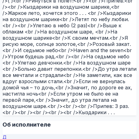
/>( )<br />Ринуться в полет!<br /><br />Припев:<br
/><br />Кыздарики на воздушном шарике,<br
/>Жаркое лето, хочется этого . . . <br />Кыздарики
на воздушном шарике<br />Летят по небу любви.
<br /><br />Улетаю в небо (2 раз)<br />Выше к
облакам <br />На воздушном шаре, <br />На
воздушном шарике<br />К своим мечтам.<br />Я
рисую море, солнце золотое,<br />Розовый закат.
<br />И седьмое небо<br />Haven and the seven<br
/>Утром будешь рад.<br /><br />На седьмое небо
<br />Улетаю девчонки.<br />На воздушном шаре
<br />Больно давит перепонки.<br />До утра летали
все мечтали и страдали<br />Не заметили, как все
вдруг взрослыми стали.<br />Если не вернулась
домой чья – то дочь,<br />Значит, по дороге ее ах,
настигла ночь<br />Если утром не было ее на
первой паре,<br />Значит, до утра летала на
воздушном шаре.<br /><br /><br />Припев: 3 раз.
<br /><br /><br /><br /><br />Кыздарики . . .
Об исполнителе
Д