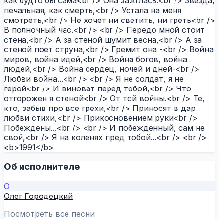
как будто бы сама<br /> Она зажглась.<br /> Звезда,
печальная, как смерть,<br /> Устала на меня
смотреть,<br /> Не хочет ни светить, ни греть<br />
В полночный час.<br /> <br /> Передо мной стоит
стена,<br /> А за стеной шумит весна,<br /> А за
стеной поет струна,<br /> Гремит она -<br /> Война
миров, война идей,<br /> Война богов, война
людей,<br /> Война сердец, ночей и дней-<br />
Любви война...<br /> <br /> Я не солдат, я не
герой<br /> И виноват перед тобой,<br /> Что
отгорожен я стеной<br /> От той войны.<br /> Те,
кто, забыв про все грехи,<br /> Приносят в дар
любви стихи,<br /> Прикосновением руки<br />
Побеждены...<br /> <br /> И побежденный, сам не
свой,<br /> Я на коленях пред тобой...<br /> <br />
<b>1991</b>
Об исполнителе
О
Олег Городецкий
Посмотреть все песни