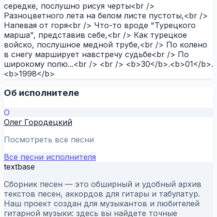
середке, послушно рисуя черты<br />
Разноцветного лета на белом листе пустоты,<br />
Напевая от горя<br /> Что-то вроде "Турецкого
марша", представив себе,<br /> Как турецкое
войско, послушное медной трубе,<br /> По колено
в снегу марширует навстречу судьбе<br /> По
широкому полю...<br /> <br /> <b>30</b>.<b>01</b>.
<b>1998</b>
Об исполнителе
О
Олег Городецкий
Посмотреть все песни
Все песни исполнителя
textbase
Сборник песен — это обширный и удобный архив
текстов песен, аккордов для гитары и табулатур.
Наш проект создан для музыкантов и любителей
гитарной музыки: здесь вы найдете точные