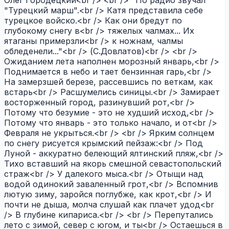
"Турецкий марш".<br /> Катя представила себе
турецкое войско.<br /> Как они бредут по
глубокому снегу в<br /> тяжелых чалмах... Их
ятаганы примерзли<br /> к ножнам, чалмы
обледенели..."<br /> (С.Довлатов)<br /> <br />
Ожиданием лета наполнен морозный январь,<br />
Поднимается в небо и тает бензинная гарь,<br />
На замерзшей березе, рассевшись по веткам, как
встарь<br /> Расшумелись синицы.<br /> Замирает
восторженный город, разинувший рот,<br />
Потому что безумие - это не худший исход,<br />
Потому что январь - это только начало, и от<br />
Февраля не укрыться.<br /> <br /> Ярким солнцем
по снегу рисуется крымский пейзаж:<br /> Под
Луной - аккуратно белеющий ялтинский пляж,<br />
Тихо вставший на якорь смешной севастопольский
страж<br /> У далекого мыса.<br /> Отыщи над
водой одинокий заваленный грот,<br /> Вспомнив
лютую зиму, заройся поглубже, как крот,<br /> И
почти не дыша, молча слушай как плачет удод<br
/> В глубине кипариса.<br /> <br /> Перепутались
лето с зимой, север с югом, и ты<br /> Остаешься в