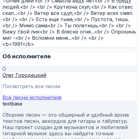
Толчея дней.<br /> Смысла ведь нет<br /> В бреду
людей.<br /> <br /> Крутизна скул,<br /> Как отвес
скал...<br /> Ветер все сдул,<br /> Ветер всех смял.
<br /> <br /> Есть еще тьма,<br /> Пустота, тишь.
<br /> Мимо сама<br /> Ты полетишь.<br /> <br />
Вижу твой лик<br /> В блеске огня...<br /> Опрокинь
миг -<br /> Вспомни меня...<br /> <br />
<b>1991</b>
Об исполнителе
О
Олег Городецкий
Посмотреть все песни
Все песни исполнителя
textbase
Сборник песен — это обширный и удобный архив
текстов песен, аккордов для гитары и табулатур.
Наш проект создан для музыкантов и любителей
гитарной музыки: здесь вы найдете точные