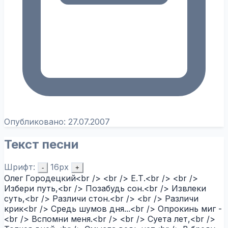
Опубликовано:
27.07.2007
Текст песни
Шрифт:
16px
-
+
Олег Городецкий<br /> <br /> Е.Т.<br /> <br />
Избери путь,<br /> Позабудь сон.<br /> Извлеки
суть,<br /> Различи стон.<br /> <br /> Различи
крик<br /> Средь шумов дня...<br /> Опрокинь миг -
<br /> Вспомни меня.<br /> <br /> Суета лет,<br />