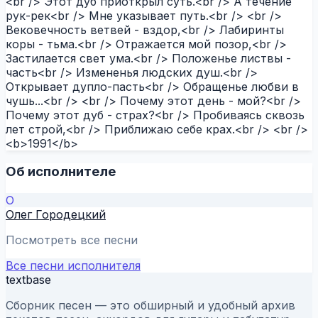
<br /> Этот дуб приоткрыл суть.<br /> А течение
рук-рек<br /> Мне указывает путь.<br /> <br />
Вековечность ветвей - вздор,<br /> Лабиринты
коры - тьма.<br /> Отражается мой позор,<br />
Застилается свет ума.<br /> Положенье листвы -
часть<br /> Измененья людских душ.<br />
Открывает дупло-пасть<br /> Обращенье любви в
чушь...<br /> <br /> Почему этот день - мой?<br />
Почему этот дуб - страх?<br /> Пробиваясь сквозь
лет строй,<br /> Приближаю себе крах.<br /> <br />
<b>1991</b>
Об исполнителе
О
Олег Городецкий
Посмотреть все песни
Все песни исполнителя
textbase
Сборник песен — это обширный и удобный архив