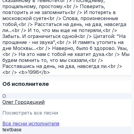
сказанному в темноте<br /> Последнему,
прощальному, простому.<br /> Поверить,
повторить и не запомнить<br /> И потерять в
московской суете<br /> Слова, произнесенные
тобой,<br /> Расстаться на день, на два, навсегда
ли...<br /> И то, что мы еще не потеряли,<br />
Забыть. И ограничиться одной<br /> Цитатой: "На
прощание - ни звука",<br /> И память утопить на
дне Москвы...<br /> Наверно, было б здорово. Увы,
<br /> На это нам с тобой не хватит духа.<br /> Мы
будем помнить то, что мы сказали,<br />
Расставшись на день, на два, навсегда ли.<br />
<br /> <b>1996</b>
Об исполнителе
О
Олег Городецкий
Посмотреть все песни
Все песни исполнителя
textbase