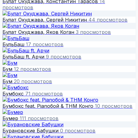
Булат Окуджава, Константин Тарасов
14
просмотров
Булат Окуджава, Сергей Никитин
44 просмотров
Булат Окуджава, Яков Коган
3 просмотров
БульБаш
17 просмотров
БульБаш ft. Арчи
9 просмотров
Бум
12 просмотров
Бум
20 просмотров
Бумбокс
71 просмотров
Бумбокс feat. Рianoбой & ТНМ Конго
10 просмотров
Бумер
111 просмотров
Бурановские Бабушки
0 просмотров