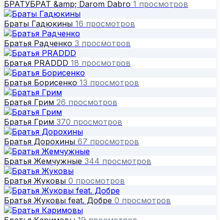
БРАТУБРАТ &amp; Darom Dabro
1 просмотров
Браты Гадюкины
16 просмотров
Братья Радченко
3 просмотров
Братья PRADDD
18 просмотров
Братья Борисенко
13 просмотров
Братья Грим
26 просмотров
Братья Грим
370 просмотров
Братья Дорохины
67 просмотров
Братья Жемчужные
344 просмотров
Братья Жуковы
0 просмотров
Братья Жуковы feat. Добре
0 просмотров
Братья Каримовы
19 просмотров